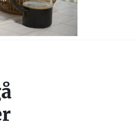
gå
er