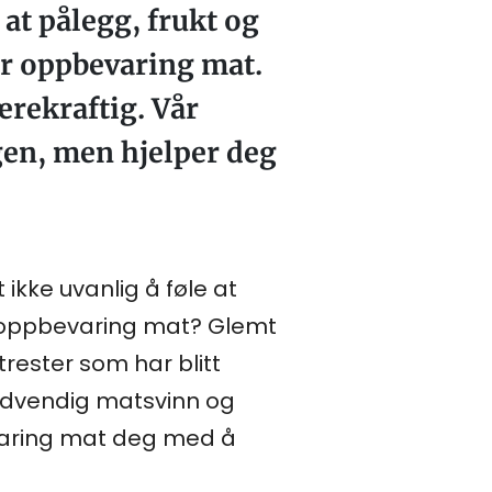
t pålegg, frukt og
or oppbevaring mat.
ærekraftig. Vår
gen, men hjelper deg
ikke uvanlig å føle at
g oppbevaring mat? Glemt
rester som har blitt
nødvendig matsvinn og
evaring mat deg med å