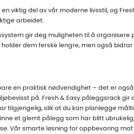
 en viktig del av vår moderne livsstil, og F
iktige arbeidet.
ystem gir deg muligheten til å organisere p
holder dem ferske lengre, men også bidrar t
bare en praktisk nødvendighet – det er ogs
jøbevisst på. Fresh & Easy påleggsrack gir 
r tilgjengelig, slik at du kan planlegge målt
 finne et glemt pålegg som har blitt ubrukeli
e. Vår smarte løsning for oppbevaring mat g