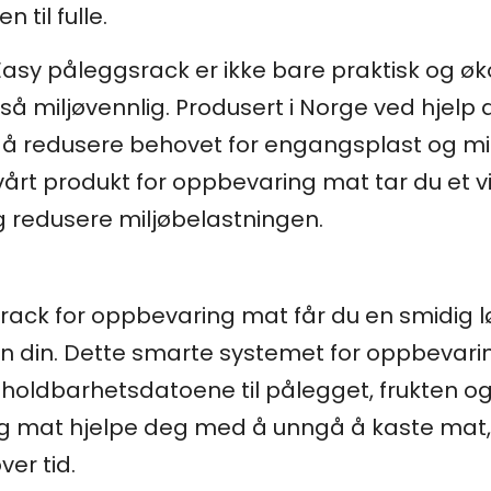
 til fulle.
Easy påleggsrack er ikke bare praktisk og ø
miljøvennlig. Produsert i Norge ved hjelp av
il å redusere behovet for engangsplast og mi
årt produkt for oppbevaring mat tar du et vik
 redusere miljøbelastningen.
rack for oppbevaring mat får du en smidig 
n din. Dette smarte systemet for oppbevari
ver holdbarhetsdatoene til pålegget, frukten 
g mat hjelpe deg med å unngå å kaste mat, m
er tid.