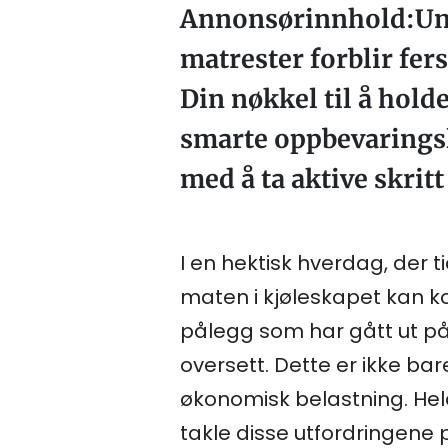
Annonsørinnhold:Unng
matrester forblir fe
Din nøkkel til å hold
smarte oppbevaringsl
med å ta aktive skritt
I en hektisk hverdag, der 
maten i kjøleskapet kan k
pålegg som har gått ut på 
oversett. Dette er ikke ba
økonomisk belastning. Hel
takle disse utfordringene 