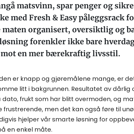
å matsvinn, spar penger og sikre a
rske med Fresh & Easy påleggsrack f
e maten organisert, oversiktlig og b
øsning forenkler ikke bare hverda
 mot en mer bærekraftig livsstil.
tiden er knapp og gjøremålene mange, er det 
omme litt i bakgrunnen. Resultatet av dårli
dato, frukt som har blitt overmoden, og mat
re frustrerende, men det kan også føre til u
digvis hjelper vår smarte løsning for oppb
på en enkel måte.