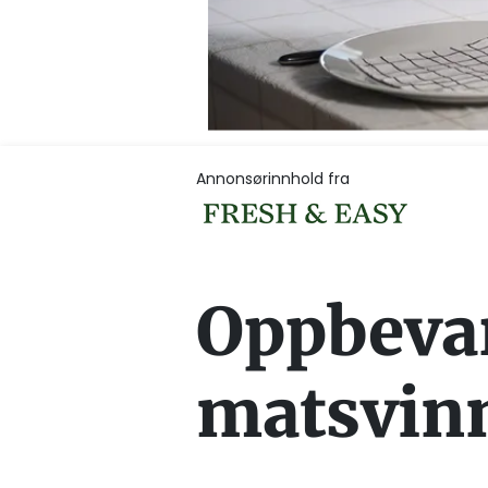
Annonsørinnhold fra
Oppbeva
matsvinn