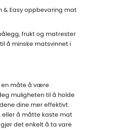
resh & Easy oppbevaring mat
ålegg, frukt og matrester
il å minske matsvinnet i
å en måte å være
deg muligheten til å holde
idene dine mer effektivt.
g, eller å måtte kaste mat
jør det enkelt å ta vare