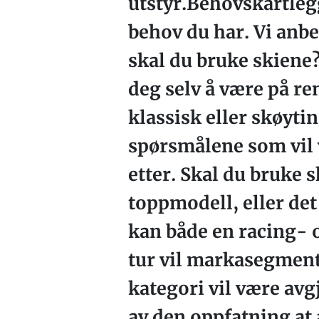
utstyr.Behovskartlegg
behov du har. Vi anbe
skal du bruke skiene?
deg selv å være på re
klassisk eller skøytin
spørsmålene som vil 
etter. Skal du bruke s
toppmodell, eller det 
kan både en racing- o
tur vil markasegmente
kategori vil være avgj
av den oppfatning at 