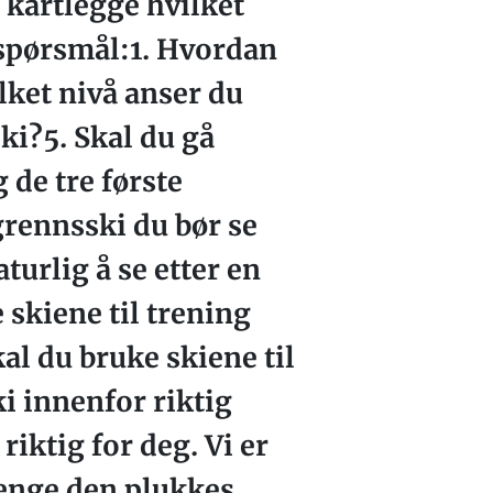
 kartlegge hvilket
e spørsmål:1. Hvordan
lket nivå anser du
ki?5. Skal du gå
 de tre første
grennsski du bør se
turlig å se etter en
 skiene til trening
al du bruke skiene til
i innenfor riktig
riktig for deg. Vi er
lenge den plukkes