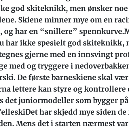
ke god skiteknikk, men ønsker noe s
ene. Skiene minner mye om en raci
e, og har en “snillere” spennkurve.
u har ikke spesielt god skiteknikk,
tegnes gjerne med en innsvingt prof
ge med og tryggere i nedoverbakkene
ski. De første barneskiene skal være
arna lettere kan styre og kontrollere
nes det juniormodeller som bygger p
FelleskiDet har skjedd mye siden de 
iden. Mens det i starten nærmest var