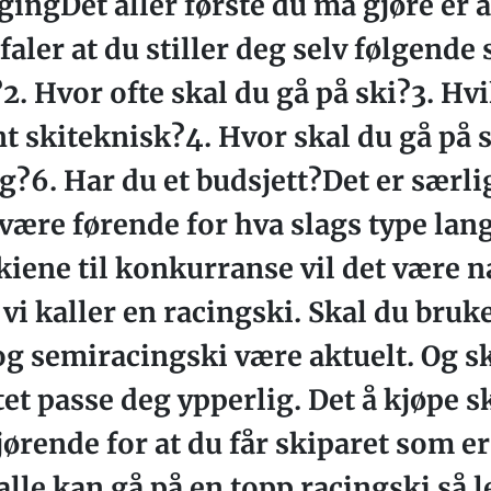
ingDet aller første du må gjøre er å
faler at du stiller deg selv følgend
2. Hvor ofte skal du gå på ski?3. Hvi
nt skiteknisk?4. Hvor skal du gå på s
g?6. Har du et budsjett?Det er særlig
være førende for hva slags type lan
kiene til konkurranse vil det være na
vi kaller en racingski. Skal du bruke
g semiracingski være aktuelt. Og sk
t passe deg ypperlig. Det å kjøpe sk
ørende for at du får skiparet som er 
alle kan gå på en topp racingski så 