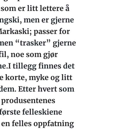
om er litt lettere å
ngski, men er gjerne
Markaski; passer for
 men “trasker” gjerne
il, noe som gjør
.I tillegg finnes det
 korte, myke og litt
 dem. Etter hvert som
å produsentenes
første felleskiene
 en felles oppfatning