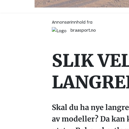
Annonsørinnhold fra
braasport.no
SLIK VE
LANGRE
Skal du ha nye langre
av modeller? Da kan k