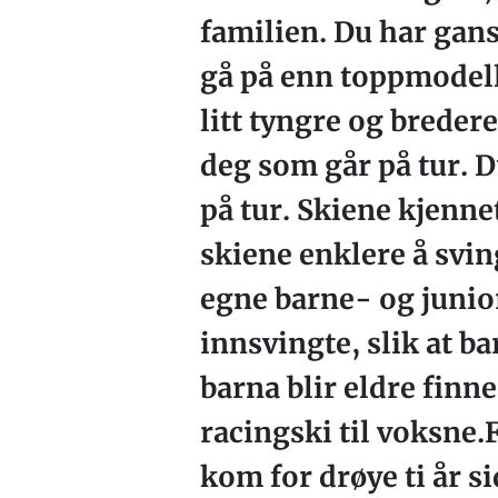
familien. Du har gans
gå på enn toppmodell
litt tyngre og breder
deg som går på tur. D
på tur. Skiene kjenne
skiene enklere å svin
egne barne- og junior
innsvingte, slik at b
barna blir eldre fin
racingski til voksne.
kom for drøye ti år s