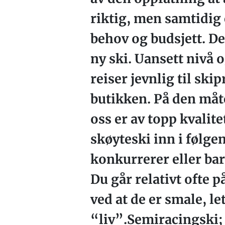
riktig, men samtidig e
behov og budsjett. Der
ny ski. Uansett nivå o
reiser jevnlig til sk
butikken. På den måte
oss er av topp kvalite
skøyteski inn i følge
konkurrerer eller bare
Du går relativt ofte 
ved at de er smale, 
“liv”.Semiracingski; 