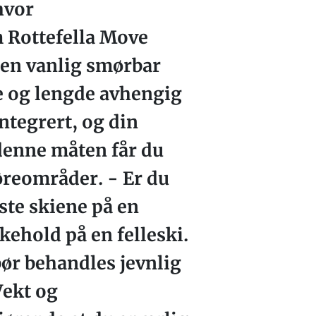
hvor
m Rottefella Move
g en vanlig smørbar
e og lengde avhengig
ntegrert, og din
 denne måten får du
føreområder. - Er du
este skiene på en
kehold på en felleski.
bør behandles jevnlig
Vekt og