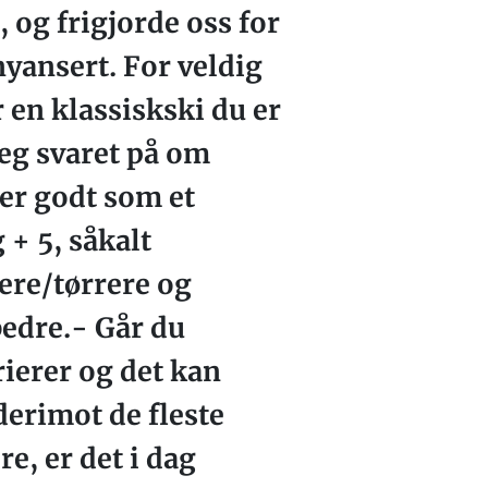
, og frigjorde oss for
nyansert. For veldig
r en klassiskski du er
deg svaret på om
rer godt som et
+ 5, såkalt
ere/tørrere og
bedre.- Går du
rierer og det kan
derimot de fleste
re, er det i dag