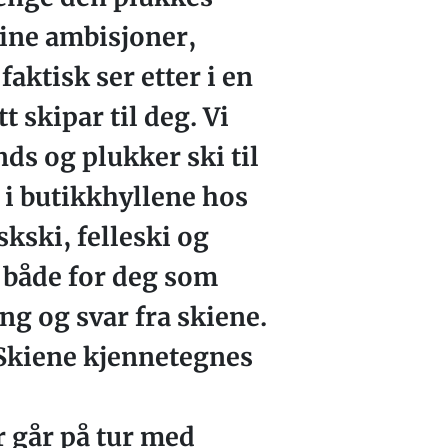
 dine ambisjoner,
faktisk ser etter i en
t skipar til deg. Vi
ds og plukker ski til
 i butikkhyllene hos
skski, felleski og
r både for deg som
ing og svar fra skiene.
. Skiene kjennetegnes
r går på tur med