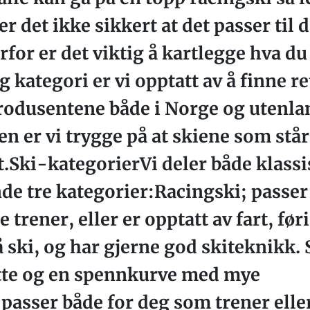
r det ikke sikkert at det passer til
for er det viktig å kartlegge hva du 
g kategori er vi opptatt av å finne ret
iprodusentene både i Norge og utenlan
n er vi trygge på at skiene som står
t.Ski-kategorierVi deler både klassi
nde tre kategorier:Racingski; passe
 trener, eller er opptatt av fart, før
på ski, og har gjerne god skiteknikk
lette og en spennkurve med mye
passer både for deg som trener elle