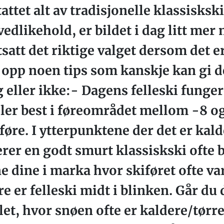
attet alt av tradisjonelle klassiskski
edlikehold, er bildet i dag litt mer 
satt det riktige valget dersom det e
tet opp noen tips som kanskje kan gi 
eg eller ikke:- Dagens felleski funge
er best i føreområdet mellom -8 og 
re. I ytterpunktene der det er kald
rer en godt smurt klassiskski ofte 
 dine i marka hvor skiføret ofte va
 er felleski midt i blinken. Går du 
let, hvor snøen ofte er kaldere/tørre