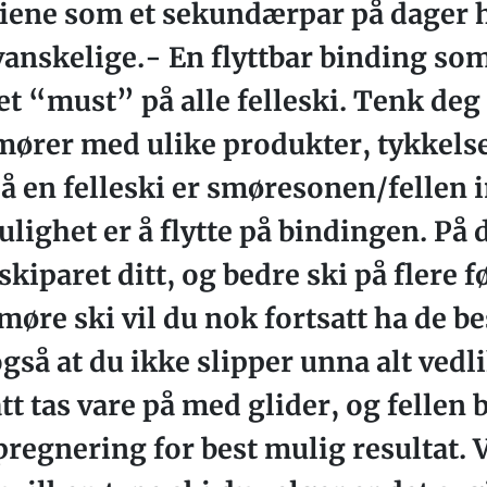
skiene som et sekundærpar på dager 
anskelige.- En flyttbar binding so
 et “must” på alle felleski. Tenk de
mører med ulike produkter, tykkels
På en felleski er smøresonen/fellen i
lighet er å flytte på bindingen. På
skiparet ditt, og bedre ski på flere 
å smøre ski vil du nok fortsatt ha de b
gså at du ikke slipper unna alt vedli
t tas vare på med glider, og fellen 
regnering for best mulig resultat. 