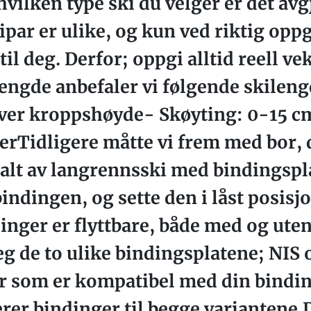
ilken type ski du velger er det avg
ipar er ulike, og kun ved riktig opp
til deg. Derfor; oppgi alltid reell ve
lengde anbefaler vi følgende skilen
ver kroppshøyde- Skøyting: 0-15 c
Tidligere måtte vi frem med bor, dr
t alt av langrennsski med bindingspla
bindingen, og sette den i låst posisjo
inger er flyttbare, både med og ute
g de to ulike bindingsplatene; NIS o
r som er kompatibel med din binding
erer bindinger til begge variantene.