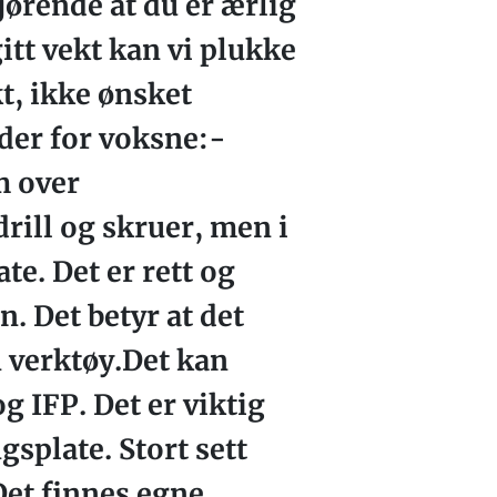
jørende at du er ærlig
gitt vekt kan vi plukke
kt, ikke ønsket
gder for voksne:-
m over
ill og skruer, men i
te. Det er rett og
n. Det betyr at det
n verktøy.Det kan
g IFP. Det er viktig
splate. Stort sett
Det finnes egne