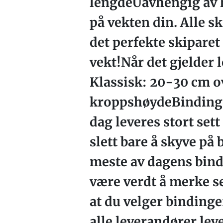
lengdeUavhengig av hv
på vekten din. Alle sk
det perfekte skiparet 
vekt!Når det gjelder 
Klassisk: 20-30 cm o
kroppshøydeBindinger
dag leveres stort set
slett bare å skyve på 
meste av dagens bind
være verdt å merke se
at du velger bindinge
alle leverandører lev