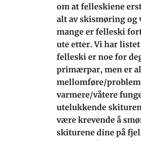
om at felleskiene erst
alt av skismøring og v
mange er felleski fort
ute etter. Vi har lis
felleski er noe for d
primærpar, men er all
mellomføre/problemfø
varmere/våtere funge
utelukkende skiturene
være krevende å smøre
skiturene dine på fjel