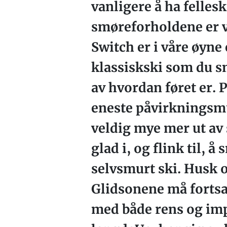
vanligere å ha felle
smøreforholdene er v
Switch er i våre øyne
klassiskski som du s
av hvordan føret er. 
eneste påvirkningsmu
veldig mye mer ut av 
glad i, og flink til, 
selvsmurt ski. Husk o
Glidsonene må fortsat
med både rens og imp